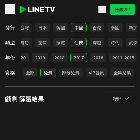
升級VIP
LINE TV - 戲劇
發行
全部
台灣
日本
韓國
中國
香港
泰國
新加
類型
BL
奇幻
驚悚
療癒
仙俠
穿越
時代
武俠
年份
021
2020
2019
2018
2017
2016
2011-2015
資格
全部
免費
部分免費
VIP會員
全集兌換
戲劇
篩選結果
好評