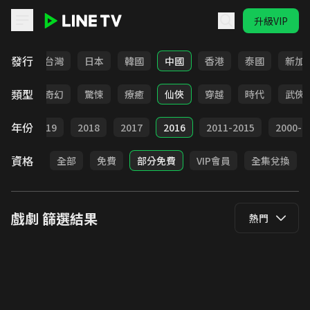
升級VIP
LINE TV - 戲劇
發行
全部
台灣
日本
韓國
中國
香港
泰國
新加
類型
BL
奇幻
驚悚
療癒
仙俠
穿越
時代
武俠
年份
020
2019
2018
2017
2016
2011-2015
2000-2
資格
全部
免費
部分免費
VIP會員
全集兌換
戲劇
篩選結果
熱門