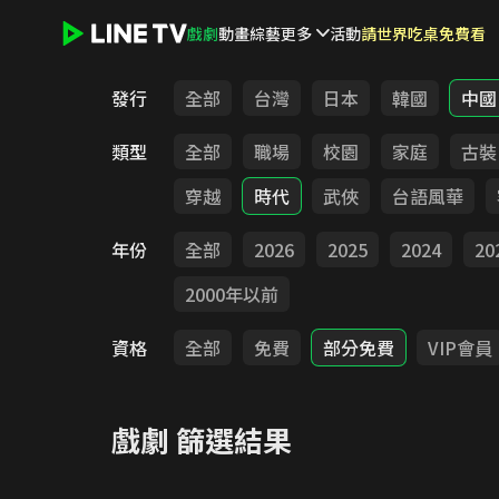
戲劇
動畫
綜藝
更多
活動
請世界吃桌免費看
LINE TV - 戲劇
發行
全部
台灣
日本
韓國
中國
類型
全部
職場
校園
家庭
古裝
穿越
時代
武俠
台語風華
年份
全部
2026
2025
2024
20
2000年以前
資格
全部
免費
部分免費
VIP會員
戲劇
篩選結果