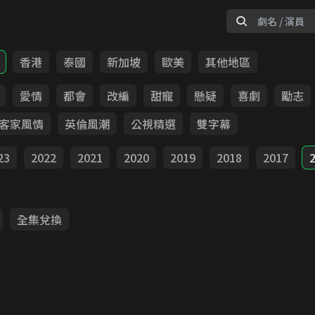
香港
泰國
新加坡
歐美
其他地區
愛情
都會
改編
甜寵
懸疑
喜劇
勵志
客家風情
英倫風潮
公視精選
雙字幕
23
2022
2021
2020
2019
2018
2017
全集兌換