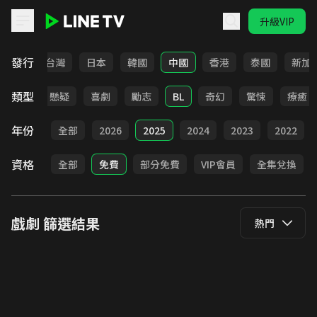
升級VIP
LINE TV - 戲劇
發行
全部
台灣
日本
韓國
中國
香港
泰國
新加
類型
甜寵
懸疑
喜劇
勵志
BL
奇幻
驚悚
療癒
年份
全部
2026
2025
2024
2023
2022
資格
全部
免費
部分免費
VIP會員
全集兌換
戲劇
篩選結果
熱門