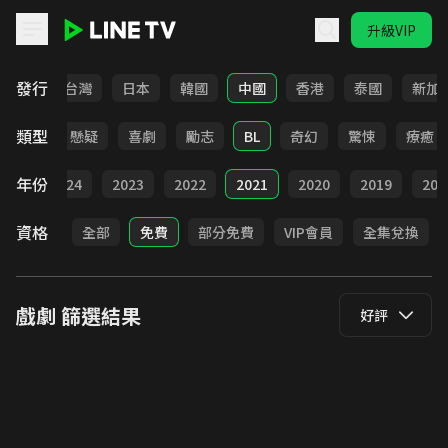
升級VIP
LINE TV - 戲劇
發行
全部
台灣
日本
韓國
中國
香港
泰國
新加
類型
甜寵
懸疑
喜劇
勵志
BL
奇幻
驚悚
療癒
年份
025
2024
2023
2022
2021
2020
2019
201
資格
全部
免費
部分免費
VIP會員
全集兌換
戲劇
篩選結果
好評