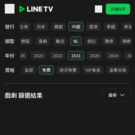
升級VIP
LINE TV - 戲劇
發行
全部
台灣
日本
韓國
中國
香港
泰國
新加
類型
甜寵
懸疑
喜劇
勵志
BL
奇幻
驚悚
療癒
年份
025
2024
2023
2022
2021
2020
2019
201
資格
全部
免費
部分免費
VIP會員
全集兌換
戲劇
篩選結果
最新