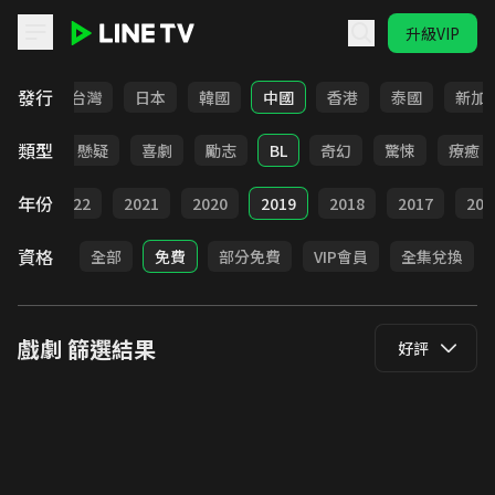
升級VIP
LINE TV - 戲劇
發行
全部
台灣
日本
韓國
中國
香港
泰國
新加
類型
甜寵
懸疑
喜劇
勵志
BL
奇幻
驚悚
療癒
年份
023
2022
2021
2020
2019
2018
2017
201
資格
全部
免費
部分免費
VIP會員
全集兌換
戲劇
篩選結果
好評