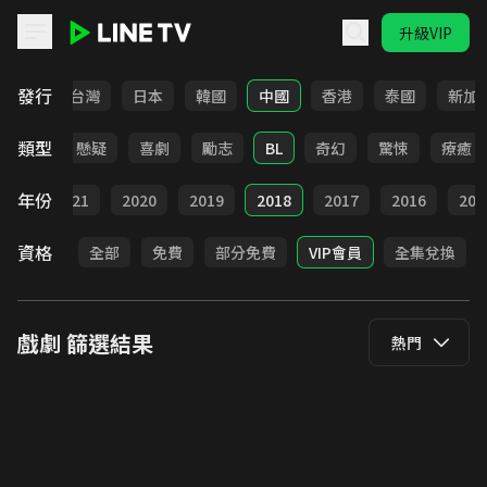
升級VIP
LINE TV - 戲劇
發行
全部
台灣
日本
韓國
中國
香港
泰國
新加
類型
甜寵
懸疑
喜劇
勵志
BL
奇幻
驚悚
療癒
年份
022
2021
2020
2019
2018
2017
2016
201
資格
全部
免費
部分免費
VIP會員
全集兌換
戲劇
篩選結果
熱門