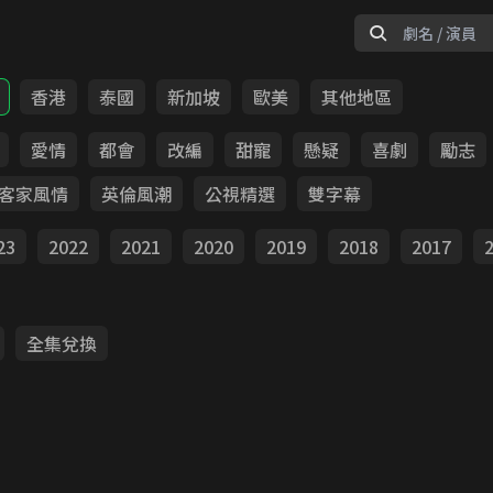
香港
泰國
新加坡
歐美
其他地區
愛情
都會
改編
甜寵
懸疑
喜劇
勵志
客家風情
英倫風潮
公視精選
雙字幕
23
2022
2021
2020
2019
2018
2017
全集兌換