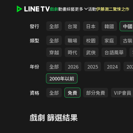
戲劇
動畫
綜藝
更多
活動
伊藤潤二驚悚之作
LINE TV - 戲劇
發行
全部
台灣
日本
韓國
中國
類型
全部
職場
校園
家庭
古裝
穿越
時代
武俠
台語風華
年份
全部
2026
2025
2024
20
2000年以前
資格
全部
免費
部分免費
VIP會員
戲劇
篩選結果