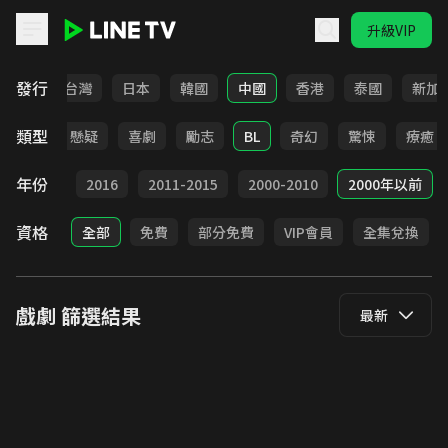
升級VIP
LINE TV - 戲劇
發行
全部
台灣
日本
韓國
中國
香港
泰國
新加
類型
甜寵
懸疑
喜劇
勵志
BL
奇幻
驚悚
療癒
年份
2017
2016
2011-2015
2000-2010
2000年以前
資格
全部
免費
部分免費
VIP會員
全集兌換
戲劇
篩選結果
最新