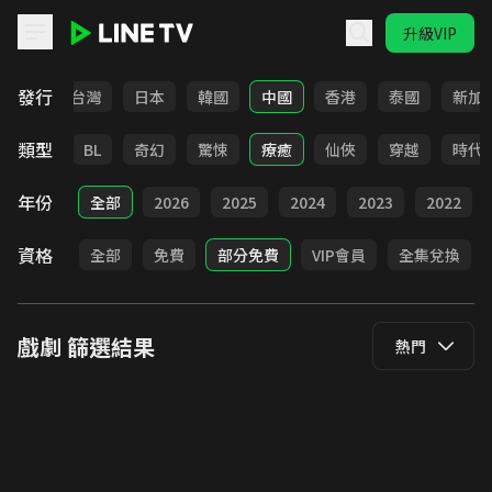
升級VIP
LINE TV - 戲劇
發行
全部
台灣
日本
韓國
中國
香港
泰國
新加
類型
勵志
BL
奇幻
驚悚
療癒
仙俠
穿越
時代
年份
全部
2026
2025
2024
2023
2022
資格
全部
免費
部分免費
VIP會員
全集兌換
戲劇
篩選結果
熱門