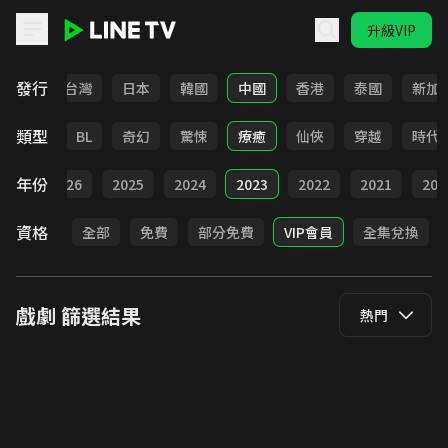
升級VIP
LINE TV - 戲劇
發行
全部
台灣
日本
韓國
中國
香港
泰國
新加
類型
勵志
BL
奇幻
驚悚
療癒
仙俠
穿越
時代
年份
全部
2026
2025
2024
2023
2022
2021
202
資格
全部
免費
部分免費
VIP會員
全集兌換
戲劇
篩選結果
熱門