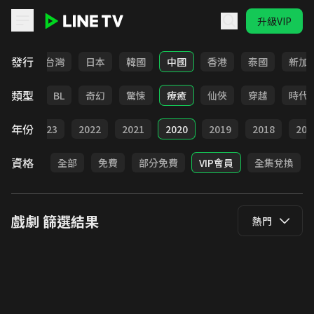
升級VIP
LINE TV - 戲劇
發行
全部
台灣
日本
韓國
中國
香港
泰國
新加
類型
勵志
BL
奇幻
驚悚
療癒
仙俠
穿越
時代
年份
024
2023
2022
2021
2020
2019
2018
201
資格
全部
免費
部分免費
VIP會員
全集兌換
戲劇
篩選結果
熱門