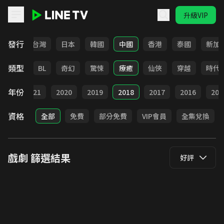
升級VIP
LINE TV - 戲劇
發行
全部
台灣
日本
韓國
中國
香港
泰國
新加
類型
勵志
BL
奇幻
驚悚
療癒
仙俠
穿越
時代
年份
022
2021
2020
2019
2018
2017
2016
201
資格
全部
免費
部分免費
VIP會員
全集兌換
戲劇
篩選結果
好評