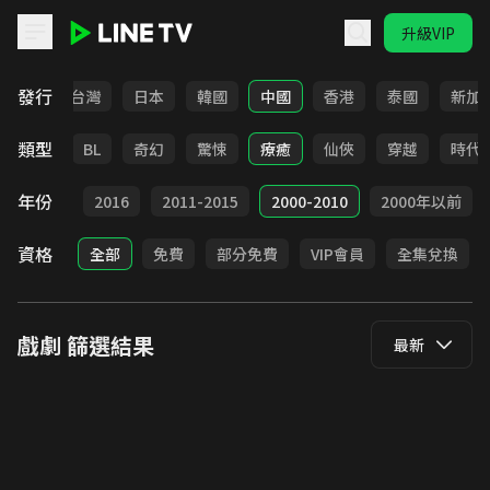
升級VIP
LINE TV - 戲劇
發行
全部
台灣
日本
韓國
中國
香港
泰國
新加
類型
勵志
BL
奇幻
驚悚
療癒
仙俠
穿越
時代
年份
2017
2016
2011-2015
2000-2010
2000年以前
資格
全部
免費
部分免費
VIP會員
全集兌換
戲劇
篩選結果
最新