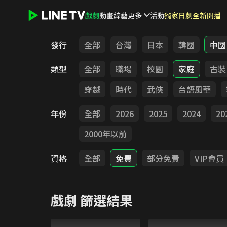
戲劇
動畫
綜藝
更多
活動
獨家日劇全新開播
LINE TV - 戲劇
發行
全部
台灣
日本
韓國
中國
類型
全部
職場
校園
家庭
古裝
穿越
時代
武俠
台語風華
年份
全部
2026
2025
2024
20
2000年以前
資格
全部
免費
部分免費
VIP會員
戲劇
篩選結果