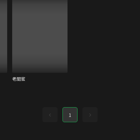
老閨蜜
1