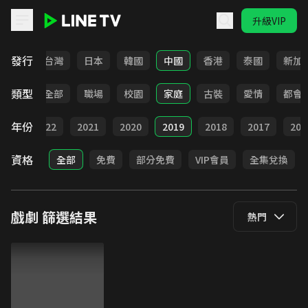
升級VIP
LINE TV - 戲劇
發行
全部
台灣
日本
韓國
中國
香港
泰國
新加
類型
全部
職場
校園
家庭
古裝
愛情
都會
年份
023
2022
2021
2020
2019
2018
2017
201
資格
全部
免費
部分免費
VIP會員
全集兌換
戲劇
篩選結果
熱門