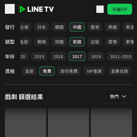
升級VIP
LINE TV - 戲劇
發行
全部
台灣
日本
韓國
中國
香港
泰國
新加
類型
全部
職場
校園
家庭
古裝
愛情
都會
年份
021
2020
2019
2018
2017
2016
2011-2015
資格
全部
免費
部分免費
VIP會員
全集兌換
戲劇
篩選結果
熱門