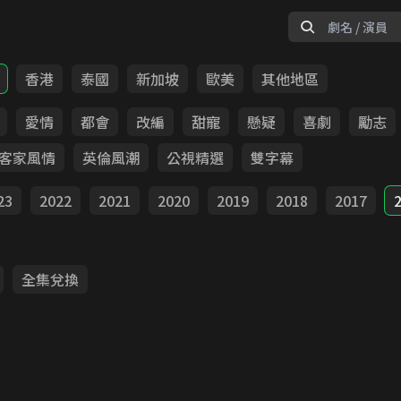
香港
泰國
新加坡
歐美
其他地區
愛情
都會
改編
甜寵
懸疑
喜劇
勵志
客家風情
英倫風潮
公視精選
雙字幕
23
2022
2021
2020
2019
2018
2017
全集兌換