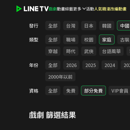
戲劇
動畫
綜藝
更多
活動
人氣韓漫改編動畫
LINE TV - 戲劇
發行
全部
台灣
日本
韓國
中國
類型
全部
職場
校園
家庭
古裝
穿越
時代
武俠
台語風華
年份
全部
2026
2025
2024
20
2000年以前
資格
全部
免費
部分免費
VIP會員
戲劇
篩選結果