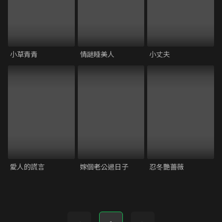
小草青青
情謎睡美人
小丈夫
愛人的謊言
嫁個老公過日子
忍冬艷薔薇