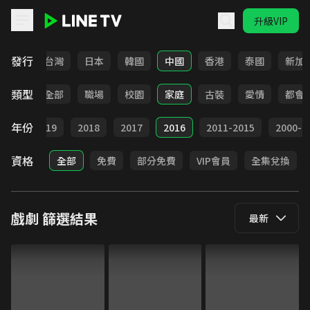
升級VIP
LINE TV - 戲劇
發行
全部
台灣
日本
韓國
中國
香港
泰國
新加
類型
全部
職場
校園
家庭
古裝
愛情
都會
年份
020
2019
2018
2017
2016
2011-2015
2000-2
資格
全部
免費
部分免費
VIP會員
全集兌換
戲劇
篩選結果
最新