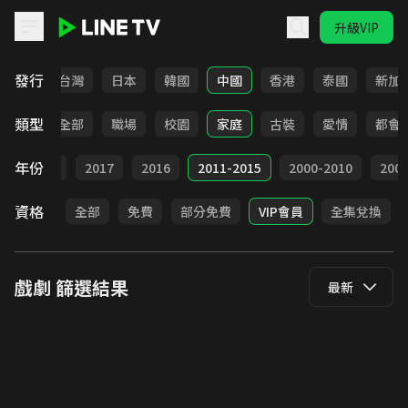
升級VIP
LINE TV - 戲劇
發行
全部
台灣
日本
韓國
中國
香港
泰國
新加
類型
全部
職場
校園
家庭
古裝
愛情
都會
年份
9
2018
2017
2016
2011-2015
2000-2010
20
資格
全部
免費
部分免費
VIP會員
全集兌換
戲劇
篩選結果
最新