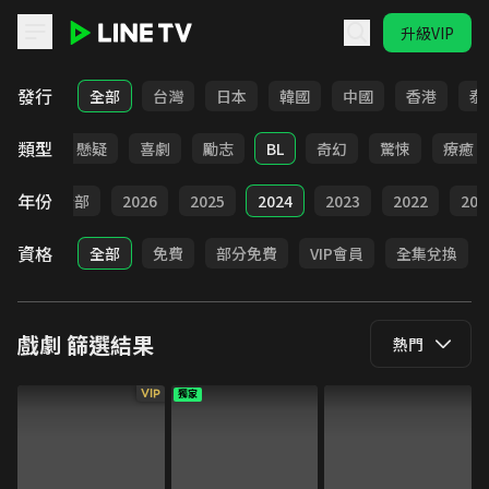
升級VIP
LINE TV - 戲劇
發行
全部
台灣
日本
韓國
中國
香港
泰
類型
甜寵
懸疑
喜劇
勵志
BL
奇幻
驚悚
療癒
年份
全部
2026
2025
2024
2023
2022
202
資格
全部
免費
部分免費
VIP會員
全集兌換
戲劇
篩選結果
熱門
VIP
獨家