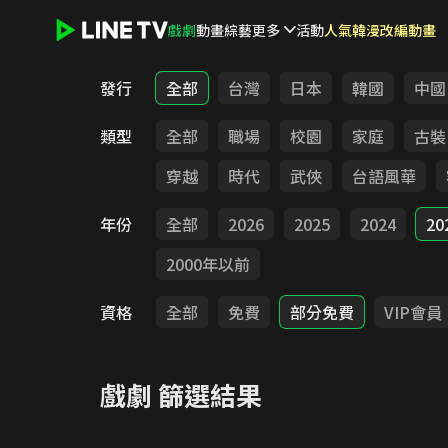
戲劇
動畫
綜藝
更多
活動
人氣韓漫改編動畫
LINE TV - 戲劇
發行
全部
台灣
日本
韓國
中國
類型
全部
職場
校園
家庭
古裝
穿越
時代
武俠
台語風華
年份
全部
2026
2025
2024
20
2000年以前
資格
全部
免費
部分免費
VIP會員
戲劇
篩選結果