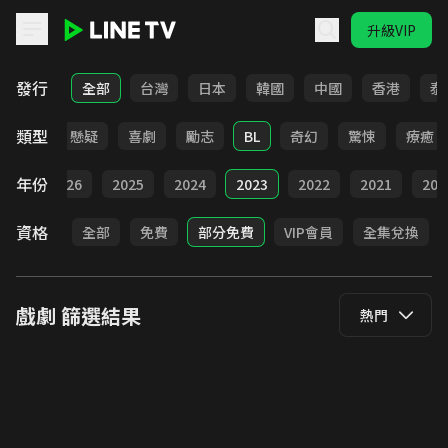
升級VIP
LINE TV - 戲劇
發行
全部
台灣
日本
韓國
中國
香港
泰
類型
甜寵
懸疑
喜劇
勵志
BL
奇幻
驚悚
療癒
年份
全部
2026
2025
2024
2023
2022
2021
202
資格
全部
免費
部分免費
VIP會員
全集兌換
戲劇
篩選結果
熱門