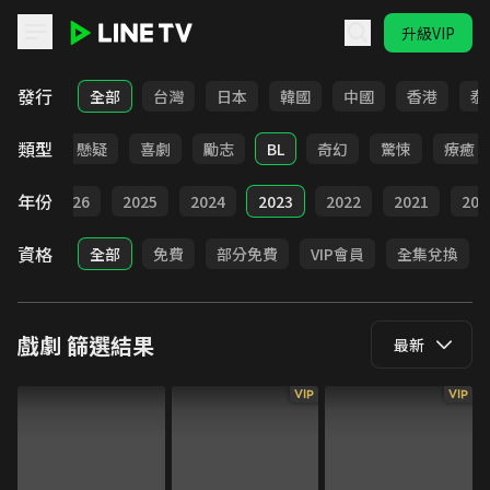
升級VIP
LINE TV - 戲劇
發行
全部
台灣
日本
韓國
中國
香港
泰
類型
甜寵
懸疑
喜劇
勵志
BL
奇幻
驚悚
療癒
年份
全部
2026
2025
2024
2023
2022
2021
202
資格
全部
免費
部分免費
VIP會員
全集兌換
戲劇
篩選結果
最新
VIP
VIP