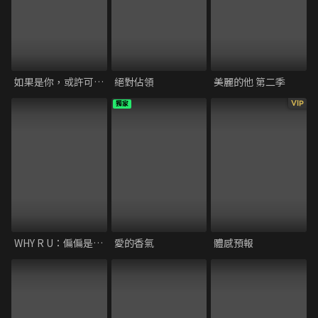
如果是你，或許可以相戀
絕對佔領
美麗的他 第二季
VIP
獨家
WHY R U：偏偏是你？
愛的香氣
體感預報