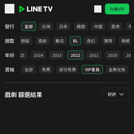
升級VIP
LINE TV - 戲劇
發行
全部
台灣
日本
韓國
中國
香港
泰
類型
甜寵
懸疑
喜劇
勵志
BL
奇幻
驚悚
療癒
年份
026
2025
2024
2023
2022
2021
2020
201
資格
全部
免費
部分免費
VIP會員
全集兌換
戲劇
篩選結果
好評