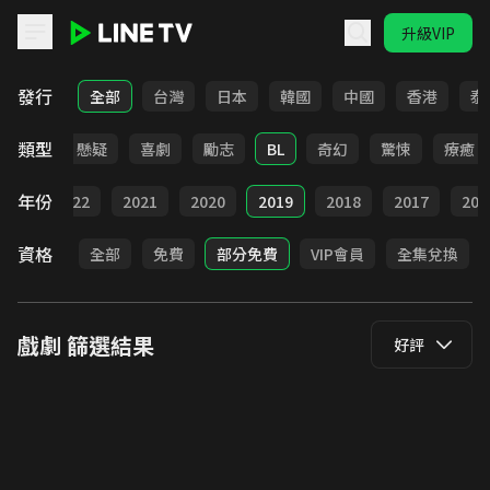
升級VIP
LINE TV - 戲劇
發行
全部
台灣
日本
韓國
中國
香港
泰
類型
甜寵
懸疑
喜劇
勵志
BL
奇幻
驚悚
療癒
年份
023
2022
2021
2020
2019
2018
2017
201
資格
全部
免費
部分免費
VIP會員
全集兌換
戲劇
篩選結果
好評