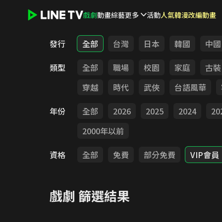
戲劇
動畫
綜藝
更多
活動
人氣韓漫改編動畫
LINE TV - 戲劇
發行
全部
台灣
日本
韓國
中國
類型
全部
職場
校園
家庭
古裝
穿越
時代
武俠
台語風華
年份
全部
2026
2025
2024
20
2000年以前
資格
全部
免費
部分免費
VIP會員
戲劇
篩選結果