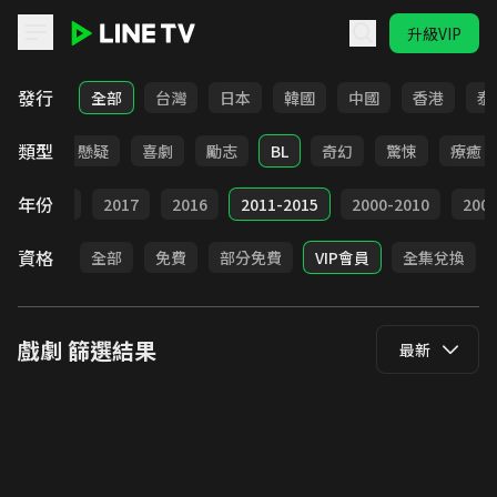
升級VIP
LINE TV - 戲劇
發行
全部
台灣
日本
韓國
中國
香港
泰
類型
甜寵
懸疑
喜劇
勵志
BL
奇幻
驚悚
療癒
年份
9
2018
2017
2016
2011-2015
2000-2010
20
資格
全部
免費
部分免費
VIP會員
全集兌換
戲劇
篩選結果
最新