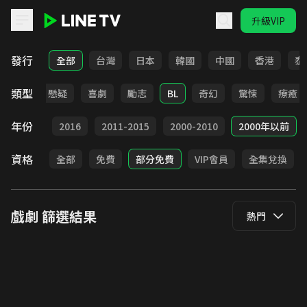
升級VIP
LINE TV - 戲劇
發行
全部
台灣
日本
韓國
中國
香港
泰
類型
甜寵
懸疑
喜劇
勵志
BL
奇幻
驚悚
療癒
年份
2017
2016
2011-2015
2000-2010
2000年以前
資格
全部
免費
部分免費
VIP會員
全集兌換
戲劇
篩選結果
熱門