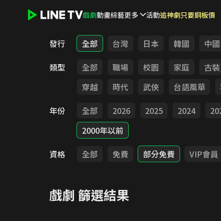
戲劇
動畫
綜藝
更多
活動
追神劇只要銅板價
LINE TV - 戲劇
發行
全部
台灣
日本
韓國
中國
類型
全部
職場
校園
家庭
古裝
穿越
時代
武俠
台語風華
年份
全部
2026
2025
2024
20
2000年以前
資格
全部
免費
部分免費
VIP會員
戲劇
篩選結果