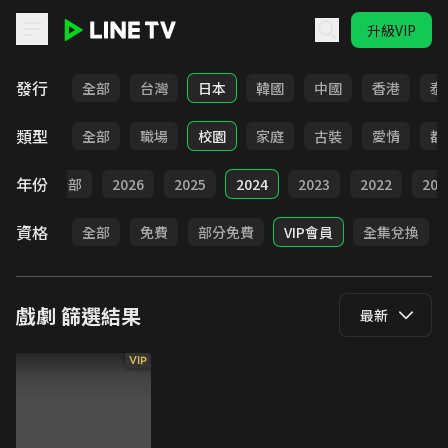
升級VIP
LINE TV - 戲劇
發行
全部
台灣
日本
韓國
中國
香港
泰
類型
全部
職場
校園
家庭
古裝
愛情
都
年份
全部
2026
2025
2024
2023
2022
202
資格
全部
免費
部分免費
VIP會員
全集兌換
戲劇
篩選結果
最新
VIP