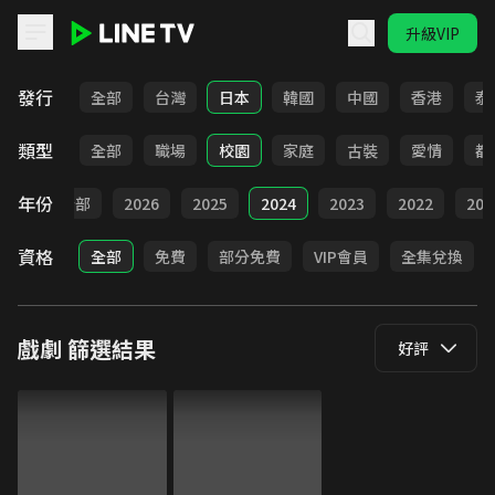
升級VIP
LINE TV - 戲劇
發行
全部
台灣
日本
韓國
中國
香港
泰
類型
全部
職場
校園
家庭
古裝
愛情
都
年份
全部
2026
2025
2024
2023
2022
202
資格
全部
免費
部分免費
VIP會員
全集兌換
戲劇
篩選結果
好評