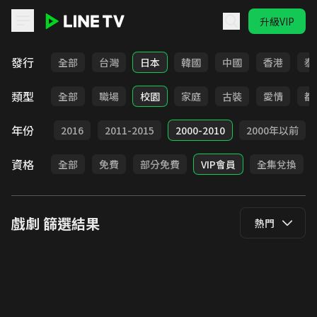
升級VIP
LINE TV - 戲劇
發行
全部
台灣
日本
韓國
中國
香港
泰
類型
全部
職場
校園
家庭
古裝
愛情
都
年份
2017
2016
2011-2015
2000-2010
2000年以前
資格
全部
免費
部分免費
VIP會員
全集兌換
戲劇
篩選結果
熱門