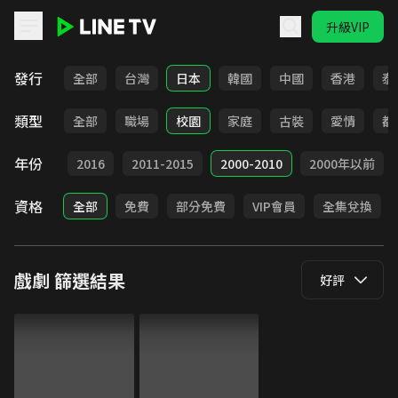
升級VIP
LINE TV - 戲劇
發行
全部
台灣
日本
韓國
中國
香港
泰
類型
全部
職場
校園
家庭
古裝
愛情
都
年份
2017
2016
2011-2015
2000-2010
2000年以前
資格
全部
免費
部分免費
VIP會員
全集兌換
戲劇
篩選結果
好評