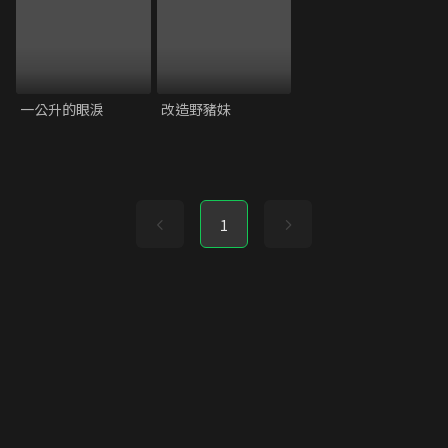
一公升的眼淚
改造野豬妹
1