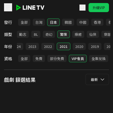
升級VIP
LINE TV - 戲劇
發行
全部
台灣
日本
韓國
中國
香港
泰
類型
喜劇
勵志
BL
奇幻
驚悚
療癒
仙俠
穿越
年份
025
2024
2023
2022
2021
2020
2019
201
資格
全部
免費
部分免費
VIP會員
全集兌換
戲劇
篩選結果
最新