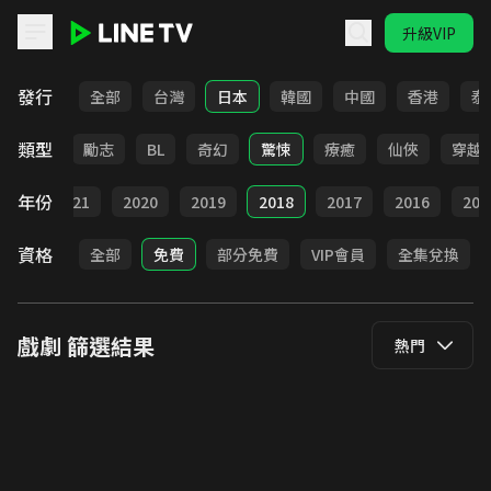
升級VIP
LINE TV - 戲劇
發行
全部
台灣
日本
韓國
中國
香港
泰
類型
喜劇
勵志
BL
奇幻
驚悚
療癒
仙俠
穿越
年份
022
2021
2020
2019
2018
2017
2016
201
資格
全部
免費
部分免費
VIP會員
全集兌換
戲劇
篩選結果
熱門