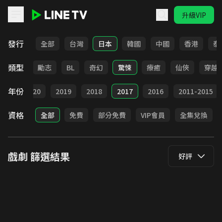
升級VIP
LINE TV - 戲劇
發行
全部
台灣
日本
韓國
中國
香港
泰
類型
喜劇
勵志
BL
奇幻
驚悚
療癒
仙俠
穿越
年份
021
2020
2019
2018
2017
2016
2011-2015
資格
全部
免費
部分免費
VIP會員
全集兌換
戲劇
篩選結果
好評