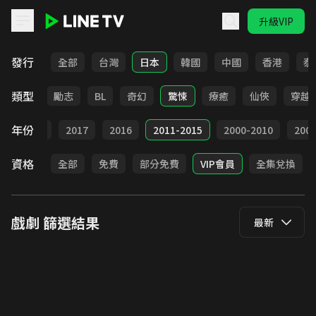
升級VIP
LINE TV - 戲劇
發行
全部
台灣
日本
韓國
中國
香港
泰
類型
喜劇
勵志
BL
奇幻
驚悚
療癒
仙俠
穿越
年份
9
2018
2017
2016
2011-2015
2000-2010
20
資格
全部
免費
部分免費
VIP會員
全集兌換
戲劇
篩選結果
最新