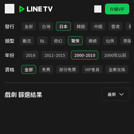
升級VIP
LINE TV - 戲劇
發行
全部
台灣
日本
韓國
中國
香港
泰
類型
喜劇
勵志
BL
奇幻
驚悚
療癒
仙俠
穿越
年份
2017
2016
2011-2015
2000-2010
2000年以前
資格
全部
免費
部分免費
VIP會員
全集兌換
戲劇
篩選結果
最新