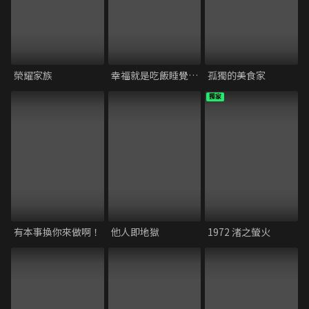
榮耀家族
幸福就是吃飯睡覺等待
孤獨的美食家
獨家
有本事換你來做啊！
他人即地獄
1972 渚之螢火