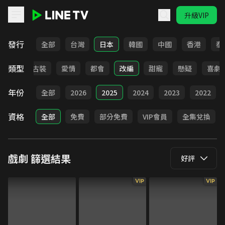
升級VIP
LINE TV - 戲劇
發行
全部
台灣
日本
韓國
中國
香港
泰
類型
家庭
古裝
愛情
都會
改編
甜寵
懸疑
喜劇
年份
全部
2026
2025
2024
2023
2022
資格
全部
免費
部分免費
VIP會員
全集兌換
戲劇
篩選結果
好評
VIP
VIP