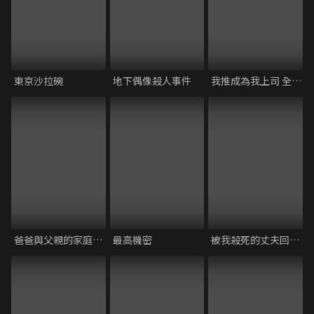
東京沙拉碗
地下偶像殺人事件
我推成為我上司 全速前進
爸爸與父親的家庭食堂
最高機密
被我殺死的丈夫回來了