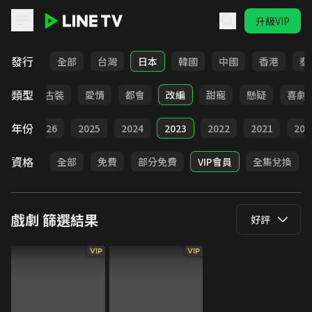
升級VIP
LINE TV - 戲劇
發行
全部
台灣
日本
韓國
中國
香港
泰
類型
家庭
古裝
愛情
都會
改編
甜寵
懸疑
喜劇
年份
全部
2026
2025
2024
2023
2022
2021
202
資格
全部
免費
部分免費
VIP會員
全集兌換
戲劇
篩選結果
好評
VIP
VIP