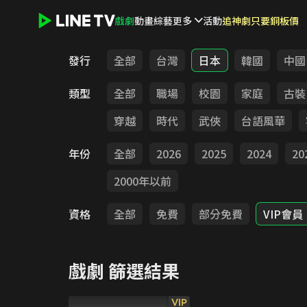
戲劇
動畫
綜藝
更多
活動
追神劇只要銅板價
LINE TV - 戲劇
發行
全部
台灣
日本
韓國
中國
類型
全部
職場
校園
家庭
古裝
穿越
時代
武俠
台語風華
年份
全部
2026
2025
2024
20
2000年以前
資格
全部
免費
部分免費
VIP會員
戲劇
篩選結果
VIP