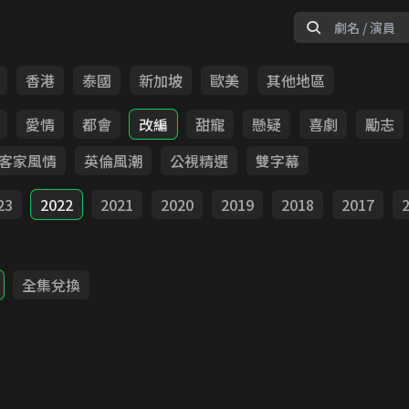
香港
泰國
新加坡
歐美
其他地區
愛情
都會
改編
甜寵
懸疑
喜劇
勵志
客家風情
英倫風潮
公視精選
雙字幕
23
2022
2021
2020
2019
2018
2017
全集兌換