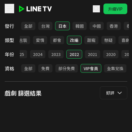
升級VIP
LINE TV - 戲劇
發行
全部
台灣
日本
韓國
中國
香港
泰
類型
家庭
古裝
愛情
都會
改編
甜寵
懸疑
喜劇
年份
026
2025
2024
2023
2022
2021
2020
201
資格
全部
免費
部分免費
VIP會員
全集兌換
戲劇
篩選結果
好評