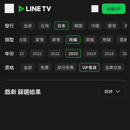
升級VIP
LINE TV - 戲劇
發行
全部
台灣
日本
韓國
中國
香港
泰
類型
家庭
古裝
愛情
都會
改編
甜寵
懸疑
喜劇
年份
024
2023
2022
2021
2020
2019
2018
201
資格
全部
免費
部分免費
VIP會員
全集兌換
戲劇
篩選結果
好評