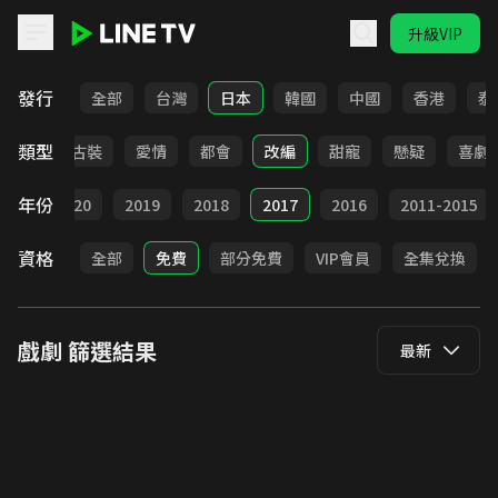
升級VIP
LINE TV - 戲劇
發行
全部
台灣
日本
韓國
中國
香港
泰
類型
家庭
古裝
愛情
都會
改編
甜寵
懸疑
喜劇
年份
021
2020
2019
2018
2017
2016
2011-2015
資格
全部
免費
部分免費
VIP會員
全集兌換
戲劇
篩選結果
最新