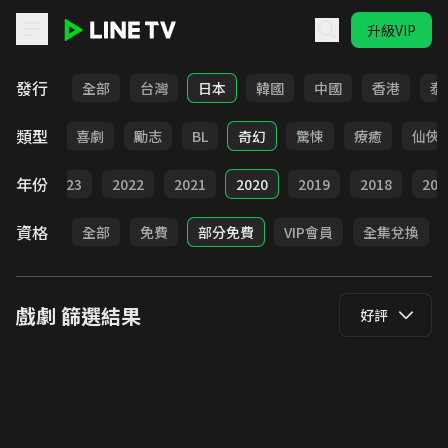
升級VIP
LINE TV - 戲劇
發行
全部
台灣
日本
韓國
中國
香港
泰
類型
懸疑
喜劇
勵志
BL
奇幻
驚悚
療癒
仙俠
年份
024
2023
2022
2021
2020
2019
2018
201
資格
全部
免費
部分免費
VIP會員
全集兌換
戲劇
篩選結果
好評