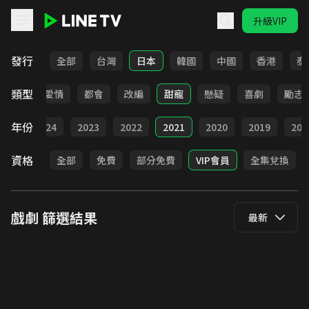
升級VIP
LINE TV - 戲劇
發行
全部
台灣
日本
韓國
中國
香港
泰
類型
古裝
愛情
都會
改編
甜寵
懸疑
喜劇
勵志
年份
025
2024
2023
2022
2021
2020
2019
201
資格
全部
免費
部分免費
VIP會員
全集兌換
戲劇
篩選結果
最新