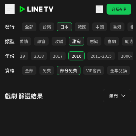
升級VIP
LINE TV - 戲劇
發行
全部
台灣
日本
韓國
中國
香港
泰
類型
古裝
愛情
都會
改編
甜寵
懸疑
喜劇
勵志
年份
020
2019
2018
2017
2016
2011-2015
2000-2
資格
全部
免費
部分免費
VIP會員
全集兌換
戲劇
篩選結果
熱門