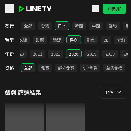
升級VIP
LINE TV - 戲劇
發行
全部
台灣
日本
韓國
中國
香港
泰
類型
都會
改編
甜寵
懸疑
喜劇
勵志
BL
奇幻
年份
024
2023
2022
2021
2020
2019
2018
201
資格
全部
免費
部分免費
VIP會員
全集兌換
戲劇
篩選結果
好評