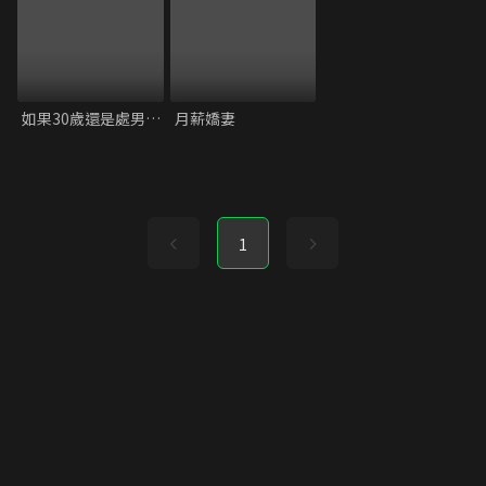
如果30歲還是處男，似乎就能成為魔法師
月薪嬌妻
1